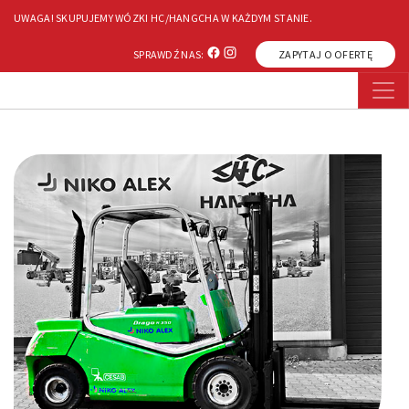
UWAGA! SKUPUJEMY WÓZKI HC/HANGCHA W KAŻDYM STANIE.
Home
Resurs
SPRAWDŹ NAS:
ZAPYTAJ O OFERTĘ
Strona główna
»
Resurs